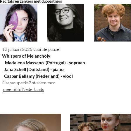
Recitals en zangers met duopartners
GenZ Voice Recitals
Stichting VoorUit
12 januari 2025 voor de pauze
Whispers of Melancholy
Contact
Madalena Massano (Portugal) - sopraan
ana Schell (Duitsland) - piano
spar Bellamy (Nederland) - viool
spar speelt 2 stukken mee
meer info Nederlands