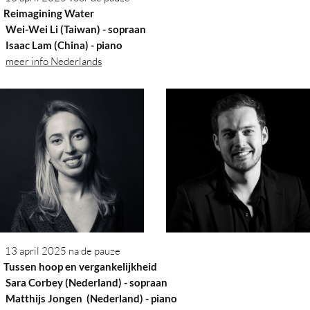
eimagining Water
Wei-Wei Li (Taiwan) - sopraan
saac Lam (China)
- piano
meer info Nederlands
13 april 2025 na de pauze
ssen hoop en vergankelijkheid
Sara Corbey (Nederland) - sopraan
atthijs Jongen (Nederland)
- piano