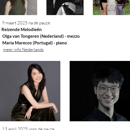
9 maart 2025 na de pauze
eizende Melodieën
Olga van Tongeren (Nederland) - mezzo
aria Marecos (Portugal)
- piano
meer info Nederlands
13 april 2025 voor de pauze