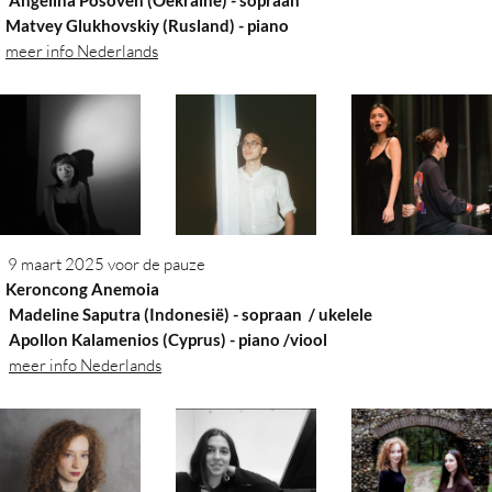
Angelina Posoven (Oekraïne) - sopraan
atvey Glukhovskiy (Rusland)
- piano
meer info Nederlands
9 maart 2025 voor de pauze
eroncong Anemoia
Madeline Saputra (Indonesië) - sopraan / ukelele
pollon Kalamenios (Cyprus)
- piano /viool
meer info Nederlands