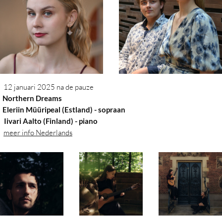
12 januari 2025 na de pauze
orthern Dreams
eriin Müüripeal (Estland) - sopraan
vari Aalto (Finland)
- piano
meer info Nederlands