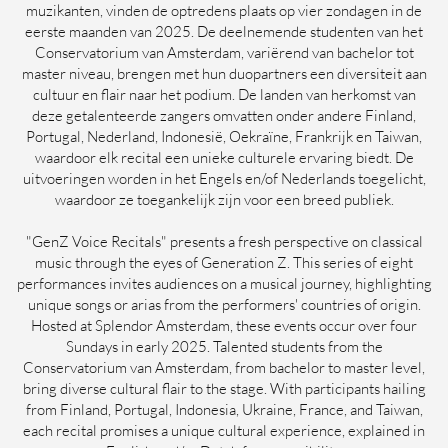
muzikanten, vinden de optredens plaats op vier zondagen in de
eerste maanden van 2025. De deelnemende studenten van het
Conservatorium van Amsterdam, variërend van bachelor tot
master niveau, brengen met hun duopartners een diversiteit aan
cultuur en flair naar het podium. De landen van herkomst van
deze getalenteerde zangers omvatten onder andere Finland,
Portugal, Nederland, Indonesië, Oekraïne, Frankrijk en Taiwan,
waardoor elk recital een unieke culturele ervaring biedt. De
uitvoeringen worden in het Engels en/of Nederlands toegelicht,
waardoor ze toegankelijk zijn voor een breed publiek.
"GenZ Voice Recitals" presents a fresh perspective on classical
music through the eyes of Generation Z. This series of eight
performances invites audiences on a musical journey, highlighting
unique songs or arias from the performers' countries of origin.
Hosted at Splendor Amsterdam, these events occur over four
Sundays in early 2025. Talented students from the
Conservatorium van Amsterdam, from bachelor to master level,
bring diverse cultural flair to the stage. With participants hailing
from Finland, Portugal, Indonesia, Ukraine, France, and Taiwan,
each recital promises a unique cultural experience, explained in